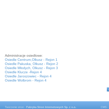
Administracje osiedlowe:
Osiedle Centrum,Olkusz - Rejon 1
Osiedle Pakuska, Olkusz - Rejon 2
Osiedle Młodych, Olkusz - Rejon 3
Osiedle Klucze -Rejon 4
Osiedle Jaroszowiec - Rejon 4
Osiedle Wolbrom - Rejon 4
Tworzenie stron -
Fabryka Stron Internetowych Sp. z o.o.
CMS -