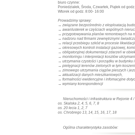
biuro czynne:
Poniedziałek, Środa, Czwartek, Piątek od godz.
Wtorek od godz. 8:00- 16:00
Prowadzimy sprawy:
→
związane bezpośrednio z eksploatacją budow
→
awari/usterek w częściach wspólnych nieruch
→ przygotowywania
planów remontowych na n
→
nadzoru nad firmami zewnętrznymi świadcząc
→
relacji przebiegu szkód w procesie likwidac
→
okresowych kontroli instalacji gazowej, kom
→
obligatoryjnej dokumentacji zdarzeń w obi
→
monitoringu i interpretacji kosztów utrzyma
→
utrzymania czystości i porządku w budynku i
→
pielęgnacji terenów zielonych w tym koszeni
→
zimowego utrzymania ciągów pieszych i jez
→
aktualizacji danych mieszkaniowych,
→
formalności ewidencyjne i infomacyjne dotyc
→ wymiany
korespondencji
Nieruchomości i infrastruktura w Rejonie 4 
os. Skalska 2, 4, 5, 6, 7, 8
os. 20 lecia 1, 2, 7
os. Chrobrego 13, 14, 15, 16, 17, 18
Ogólna charakterystyka zasobów: