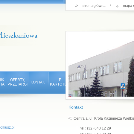
strona główna
mapa s
IK
OFERTY,
E-
KONTAKT
TA
PRZETARGI
KARTOTEKA
Kontakt
Centrala, ul. Króla Kazimierza Wielk
lkusz.pl
tel.: (32) 643 12 29