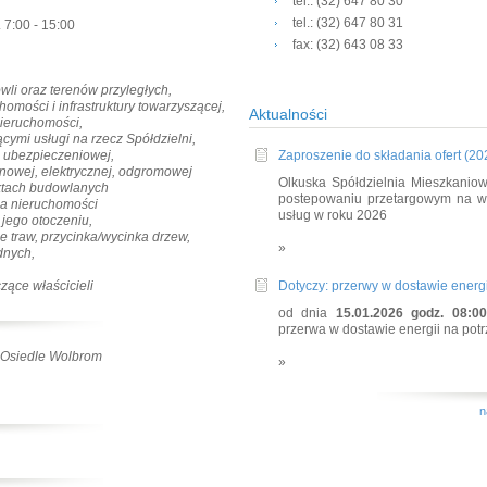
tel.: (32) 647 80 30
tel.: (32) 647 80 31
 7:00 - 15:00
fax: (32) 643 08 33
li oraz terenów przyległych,
omości i infrastruktury towarzyszącej,
Aktualności
ieruchomości,
ymi usługi na rzecz Spółdzielni,
ji ubezpieczeniowej,
Zaproszenie do składania ofert (20
inowej, elektrycznej, odgromowej
Olkuska Spółdzielnia Mieszkaniow
ektach budowlanych
postepowaniu przetargowym na w
nia nieruchomości
usług w roku 2026
 jego otoczeniu,
e traw, przycinka/wycinka drzew,
»
dnych,
zące właścicieli
Dotyczy: przerwy w dostawie energii
od dnia
15.01.2026 godz. 08:0
przerwa w dostawie energii na pot
/ Osiedle Wolbrom
»
n