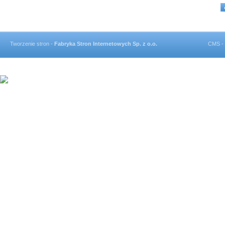
Tworzenie stron -
Fabryka Stron Internetowych Sp. z o.o.
CMS -