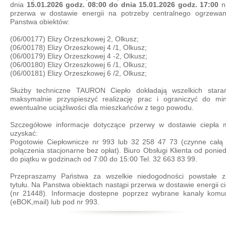
dnia
15.01.2026 godz. 08:00 do dnia 15.01.2026 godz. 17:00
n
przerwa w dostawie energii na potrzeby centralnego ogrzewa
Panstwa obiektów:
(06/00177) Elizy Orzeszkowej 2, Olkusz;
(06/00178) Elizy Orzeszkowej 4 /1, Olkusz;
(06/00179) Elizy Orzeszkowej 4 -2, Olkusz;
(06/00180) Elizy Orzeszkowej 6 /1, Olkusz;
(06/00181) Elizy Orzeszkowej 6 /2, Olkusz;
Służby techniczne TAURON Ciepło dokładają wszelkich stara
maksymalnie przyspieszyć realizację prac i ograniczyć do m
ewentualne uciążliwości dla mieszkańców z tego powodu.
Szczegółowe informacje dotyczące przerwy w dostawie ciepła
uzyskać:
Pogotowie Ciepłownicze nr 993 lub 32 258 47 73 (czynne całą
połączenia stacjonarne bez opłat). Biuro Obsługi Klienta od ponied
do piątku w godzinach od 7:00 do 15:00 Tel. 32 663 83 99.
Przepraszamy Państwa za wszelkie niedogodności powstałe z
tytułu. Na Panstwa obiektach nastąpi przerwa w dostawie energii ci
(nr 21448). Informacje dostepne poprzez wybrane kanaly komun
(eBOK,mail) lub pod nr 993.