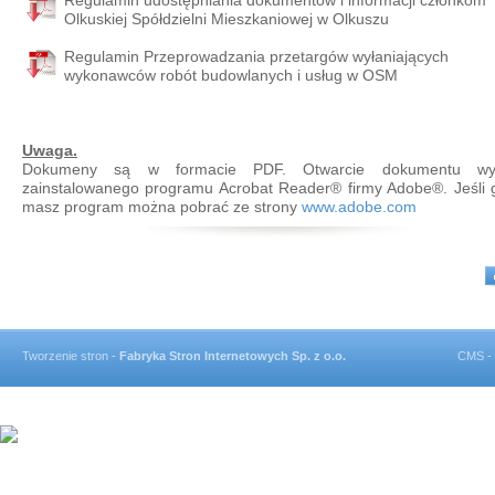
Regulamin udostępniania dokumentów i informacji członkom
Olkuskiej Spółdzielni Mieszkaniowej w Olkuszu
Regulamin Przeprowadzania przetargów wyłaniających
wykonawców robót budowlanych i usług w OSM
Uwaga.
Dokumeny są w formacie PDF. Otwarcie dokumentu w
zainstalowanego programu Acrobat Reader® firmy Adobe®. Jeśli 
masz program można pobrać ze strony
www.adobe.com
Tworzenie stron -
Fabryka Stron Internetowych Sp. z o.o.
CMS -