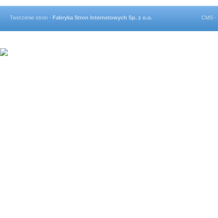
Tworzenie stron -
Fabryka Stron Internetowych Sp. z o.o.
CMS -